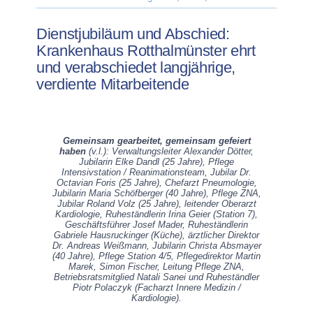
Dienstjubiläum und Abschied:
Krankenhaus Rotthalmünster ehrt
und verabschiedet langjährige,
verdiente Mitarbeitende
Gemeinsam gearbeitet, gemeinsam gefeiert
haben
(v.l.): Verwaltungsleiter Alexander Dötter,
Jubilarin Elke Dandl (25 Jahre), Pflege
Intensivstation / Reanimationsteam, Jubilar Dr.
Octavian Foris (25 Jahre), Chefarzt Pneumologie,
Jubilarin Maria Schöfberger (40 Jahre), Pflege ZNA,
Jubilar Roland Volz (25 Jahre), leitender Oberarzt
Kardiologie, Ruheständlerin Irina Geier (Station 7),
Geschäftsführer Josef Mader, Ruheständlerin
Gabriele Hausruckinger (Küche), ärztlicher Direktor
Dr. Andreas Weißmann, Jubilarin Christa Absmayer
(40 Jahre), Pflege Station 4/5, Pflegedirektor Martin
Marek, Simon Fischer, Leitung Pflege ZNA,
Betriebsratsmitglied Natali Sanei und Ruheständler
Piotr Polaczyk (Facharzt Innere Medizin /
Kardiologie).