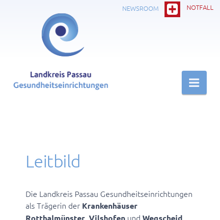
NOTFALL
NEWSROOM
Nav
Leitbild
Die Landkreis Passau Gesundheitseinrichtungen
als Trägerin der
Krankenhäuser
,
und
,
Rotthalmünster
Vilshofen
Wegscheid