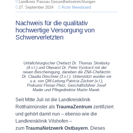
Landkreis Passau Gesundheitseinrichtungen
27. September 2024
Ärzte Newsboard
Nachweis für die qualitativ
hochwertige Versorgung von
Schwerverletzten
Unfallchirurgischer Chefarzt Dr. Thomas Skrebsky
(4.v.l.) und Oberarzt Dr. Peter Vyskocil mit der
neuen Bescheinigung, daneben die ZNA-Chefärztin
Dr. Claudia Döschner (3.v.l.). Unterstützt wurden sie
u.a. von QM-Leitung Patricia Zückert (v.l.),
Prokurist Florian Pletz, Geschäftsführer Josef
Mader und Pflegedirektor Martin Marek.
Seit Mitte Juli ist die Landkreisklinik
Rotthalmünster als
TraumaZentrum
zertifiziert
und gehört damit nun – ebenso wie die
Landkreisklinik Vilshofen –
zum
TraumaNetzwerk Ostbayern
. Dieses