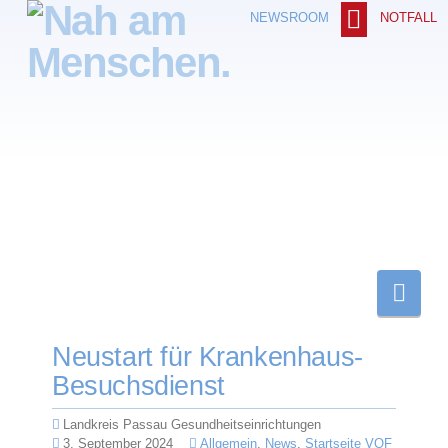
NOTFALL
NEWSROOM
Nav
Neustart für Krankenhaus-
Besuchsdienst
Landkreis Passau Gesundheitseinrichtungen
3. September 2024
Allgemein
,
News
,
Startseite VOF