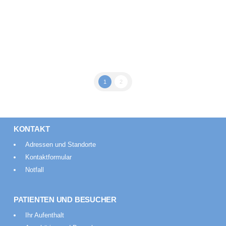
Die Rheumaklinik Ostbayern bietet eine multimodale
Therapie, die so in Deutschland selten ist.
1
2
KONTAKT
Adressen und Standorte
Kontaktformular
Notfall
PATIENTEN UND BESUCHER
Ihr Aufenthalt